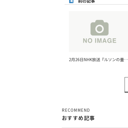
前の記事
2月26日NHK放送『ルソンの壷
“国づくり”にチャンスあり！～
ャンマービジネス最前線～』の
画がアップロードされました。
RECOMMEND
おすすめ記事